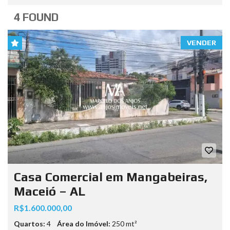
4 FOUND
VENDER
Casa Comercial em Mangabeiras,
Maceió – AL
R$1.600.000,00
Quartos:
4
Área do Imóvel:
250 mt²