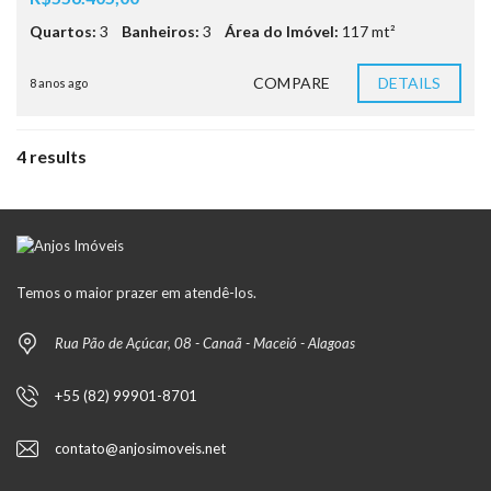
Quartos:
3
Banheiros:
3
Área do Imóvel:
117 mt²
COMPARE
DETAILS
8 anos ago
4 results
Temos o maior prazer em atendê-los.
Rua Pão de Açúcar, 08 - Canaã - Maceió - Alagoas
+55 (82) 99901-8701
contato@anjosimoveis.net