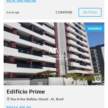
R$35.000.000,00
COMPARE
DETAILS
6 anos ago
VENDER
Edifício Prime
Rua Arthur Bulhões, Maceió - AL, Brasil
R$556.405,00