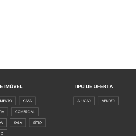
DE IMÓVEL
TIPO DE OFERTA
AMENTO
CASA
ALUGAR
VENDER
RA
COMERCIAL
DA
SALA
SÍTIO
NO