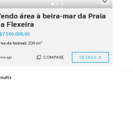
endo área à beira-mar da Praia
a Flexeira
$7.500.000,00
rea do Imóvel:
204 mt²
COMPARE
DETAILS
anos ago
esults