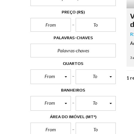
c
i
PREÇO
(R$)
a
V
i
s
d
T
R
e
PALAVRAS-CHAVES
r
r
Á
e
n
o
3 
s
QUARTOS
e
L
o
From
To
1 r
t
e
s
BANHEIROS
From
To
ÁREA DO IMÓVEL
(MT²)