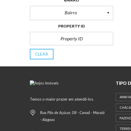
Bairro
PROPERTY ID
CLEAR
TIPO 
APART
Temos o maior prazer em atendê-los.
CHÁCA
Rua Pão de Açúcar, 08 - Canaã - Maceió
FAZEN
- Alagoas
TERRE