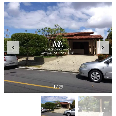
1
/
29