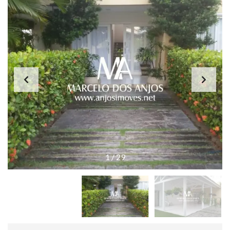
1
/
29