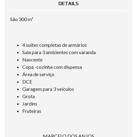
DETAILS
São 300 m²
4 suítes completas de armários
Sala para 3 ambientes com varanda
Nascente
Copa -cozinha com dispensa
Área de serviço
DCE
Garagem para 3 veículos
Grota
Jardins
Fruteiras
MARCELO DOS ANJOS