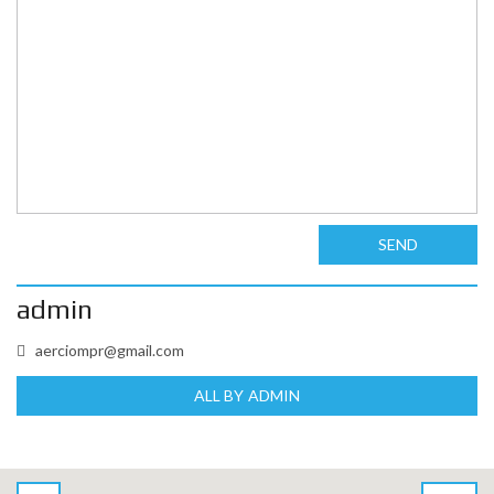
SEND
admin
aerciompr@gmail.com
ALL BY ADMIN