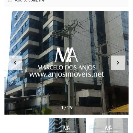
1
/
29