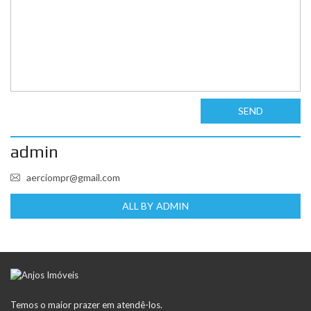
SEND
admin
aerciompr@gmail.com
ALL BY ADMIN
Temos o maior prazer em atendê-los.