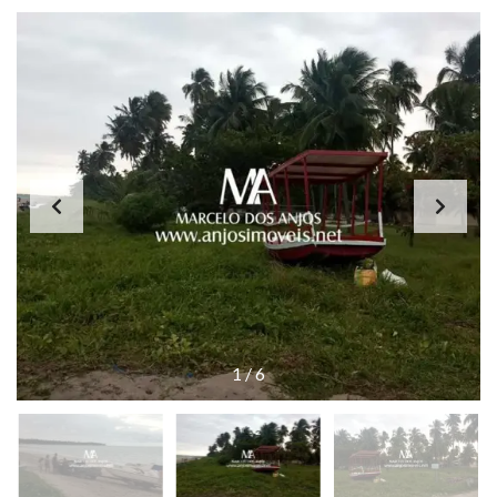
1
/
6