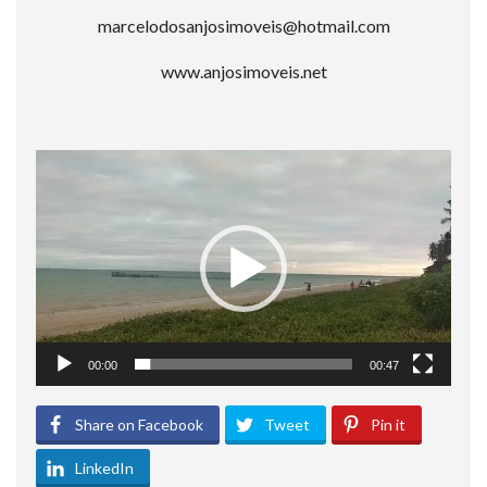
marcelodosanjosimoveis@hotmail.com
www.anjosimoveis.net
Tocador
de
vídeo
00:00
00:47
Share on Facebook
Tweet
Pin it
LinkedIn