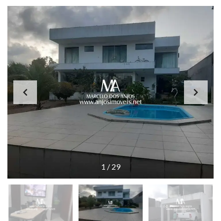
1
/
29