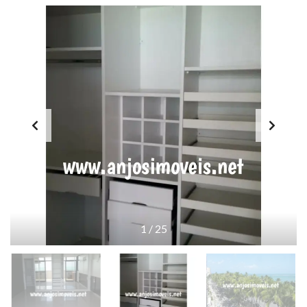
1
/
25