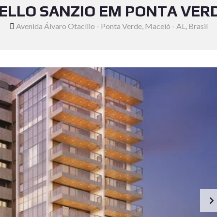
AELLO SANZIO EM PONTA VERDE
Avenida Álvaro Otacílio - Ponta Verde, Maceió - AL, Brasil