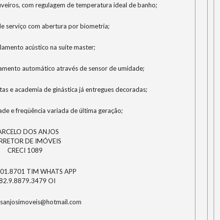
eiros, com regulagem de temperatura ideal de banho;
de serviço com abertura por biometria;
lamento acústico na suíte master;
namento automático através de sensor de umidade;
stas e academia de ginástica já entregues decoradas;
de e freqüência variada de última geração;
RCELO DOS ANJOS
RRETOR DE IMÓVEIS
CRECI 1089
901.8701 TIM WHATS APP
82.9.8879.3479 OI
sanjosimoveis@hotmail.com