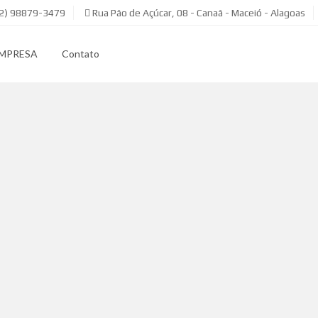
82) 98879-3479
Rua Pão de Açúcar, 08 - Canaã - Maceió - Alagoas
EMPRESA
Contato