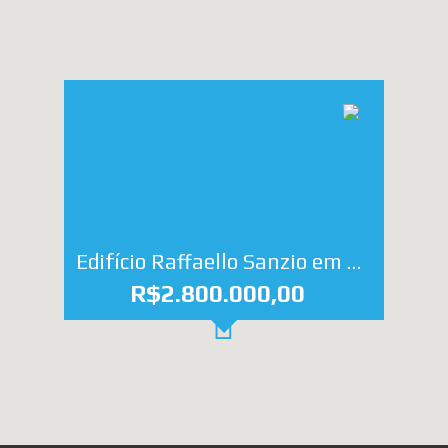
Edifício Raffaello Sanzio em Ponta Verde, Maceió - AL.
R$2.800.000,00