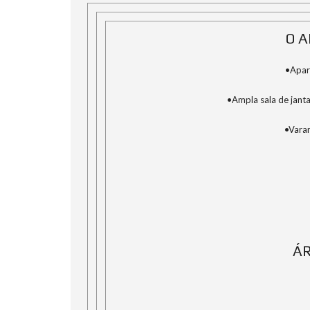
O 
•Apar
•Ampla sala de janta
•Vara
ÁR