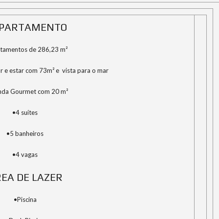
APARTAMENTO
tamentos de 286,23 m²
r e estar com 73m² e vista para o mar
nda Gourmet com 20 m²
•4 suítes
•5 banheiros
•4 vagas
EA DE LAZER
•Piscina