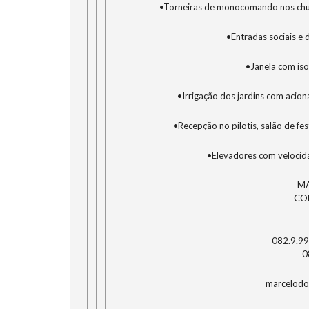
•Torneiras de monocomando nos chuv
•Entradas sociais e 
•Janela com iso
•Irrigação dos jardins com acio
•Recepção no pilotis, salão de fe
•Elevadores com velocida
MA
CO
082.9.9
0
marcelodo