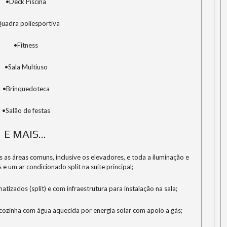
•Deck Piscina
uadra poliesportiva
•Fitness
•Sala Multiuso
•Brinquedoteca
•Salão de festas
E MAIS…
 as áreas comuns, inclusive os elevadores, e toda a iluminação e
 um ar condicionado split na suite principal;
atizados (split) e com infraestrutura para instalação na sala;
cozinha com água aquecida por energia solar com apoio a gás;