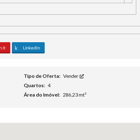
n it
LinkedIn
Tipo de Oferta:
Vender
Quartos:
4
Área do Imóvel:
286,23 mt²