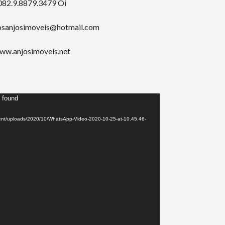
082.9.8879.3479 Oi
osanjosimoveis@hotmail.com
ww.anjosimoveis.net
t found
tent/uploads/2020/10/WhatsApp-Video-2020-10-25-at-10.45.46-