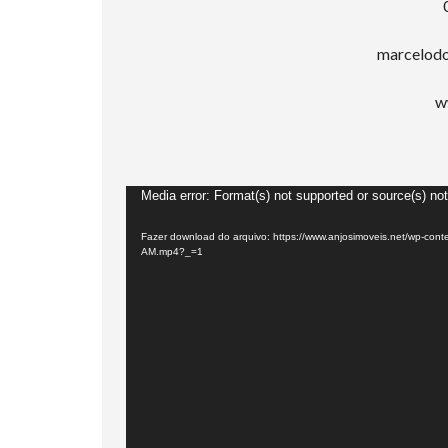
marcelod
w
Tocador
Media error: Format(s) not supported or source(s) no
de
Fazer download do arquivo: https://www.anjosimoveis.net/wp-con
vídeo
AM.mp4?_=1