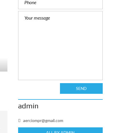
SEND
admin
aerciompr@gmail.com
ALL BY ADMIN