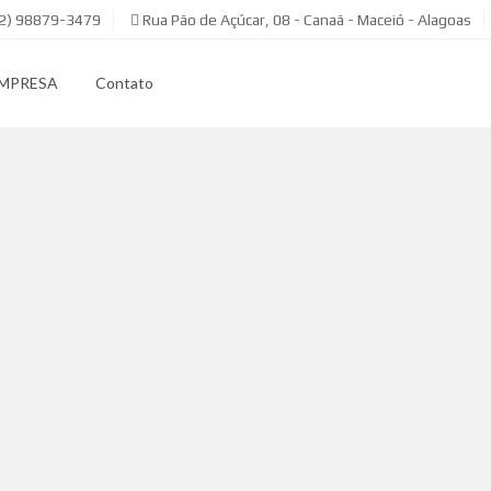
82) 98879-3479
Rua Pão de Açúcar, 08 - Canaã - Maceió - Alagoas
EMPRESA
Contato