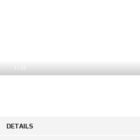
1
/
24
DETAILS